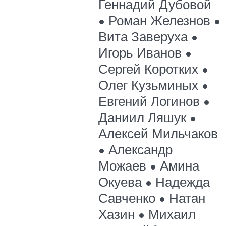
Геннадий Дубовой
• Роман Железнов •
Вита Заверуха •
Игорь Иванов •
Сергей Коротких •
Олег Кузьминых •
Евгений Логинов •
Даниил Ляшук •
Алексей Мильчаков
• Александр
Можаев • Амина
Окуева • Надежда
Савченко • Натан
Хазин • Михаил