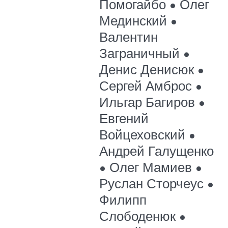
Помогайбо • Олег
Мединский •
Валентин
Заграничный •
Денис Денисюк •
Сергей Амброс •
Ильгар Багиров •
Евгений
Войцеховский •
Андрей Галущенко
• Олег Мамиев •
Руслан Сторчеус •
Филипп
Слободенюк •