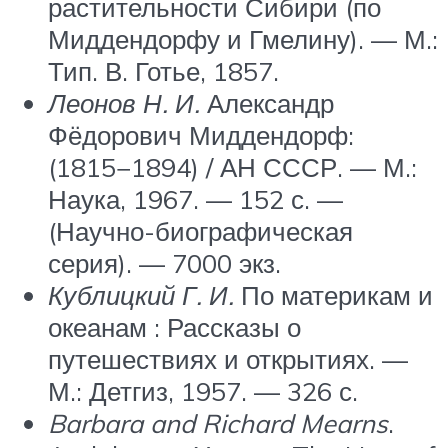
растительности Сибири (по
Миддендорфу и Гмелину). —
М.
:
Тип. В. Готье, 1857.
Леонов Н. И.
Александр
Фёдорович Миддендорф:
(1815−1894) / АН СССР. —
М.
:
Наука, 1967. — 152 с. —
(Научно-биографическая
серия). — 7000 экз.
Кублицкий Г. И.
По материкам и
океанам : Рассказы о
путешествиях и открытиях. —
М.
: Детгиз, 1957. — 326 с.
Barbara and Richard Mearns
.