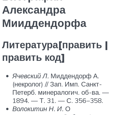
Александра
Мииддендорфа
Литература[править |
править код]
Ячевский Л.
Миддендорф А.
(некролог) // Зап. Имп. Санкт-
Петерб. минералогич. об-ва. —
1894. — Т. 31. — С. 356−358.
Волокитин Н. И.
О