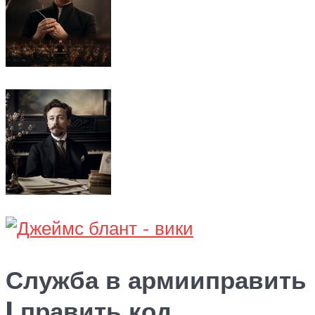
Служба в армииправить
| править код