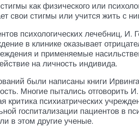
стигмы как физического или психолог
т свои стигмы или учится жить с ни
нтов психологических лечебниц, И. Г
дение в клинике оказывает отрицател
реждения и применяемые насильстве
ействие на личность индивида.
ований были написаны книги Ирвинг
ость. Многие пытались отговорить И.
тая критика психиатрических учрежде
ьной госпитализации пациентов в пс
и в этом другие ученые.