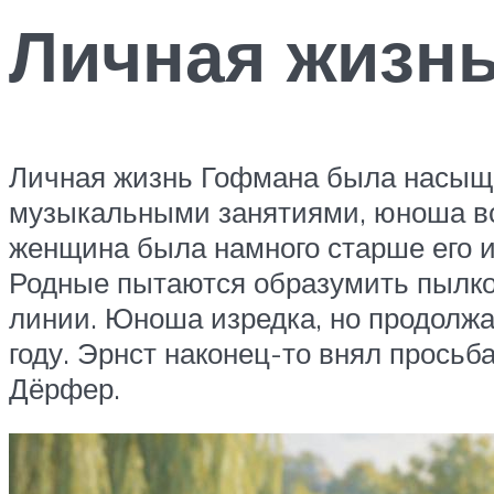
Личная жизн
Личная жизнь Гофмана была насыще
музыкальными занятиями, юноша вст
женщина была намного старше его и
Родные пытаются образумить пылког
линии. Юноша изредка, но продолжа
году. Эрнст наконец-то внял прось
Дёрфер.