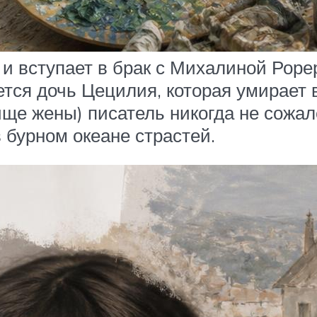
о и вступает в брак с Михалиной Рор
ается дочь Цецилия, которая умирает 
ще жены) писатель никогда не сожале
 бурном океане страстей.