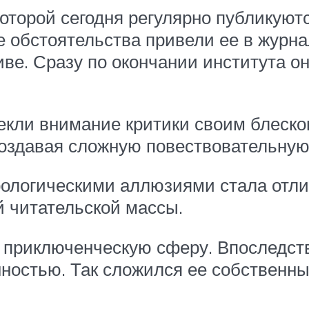
торой сегодня регулярно публикуютс
е обстоятельства привели ее в журна
ве. Сразу по окончании института о
екли внимание критики своим блеско
оздавая сложную повествовательную
ологическими аллюзиями стала отлич
 читательской массы.
 приключенческую сферу. Впоследст
нностью. Так сложился ее собственн