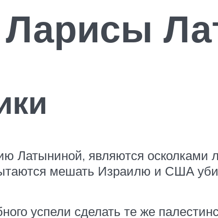
 Ларисы Ла
ики
ю Латыниной, являются осколками ле
 пытаются мешать Израилю и США уби
ного успели сделать те же палестинс