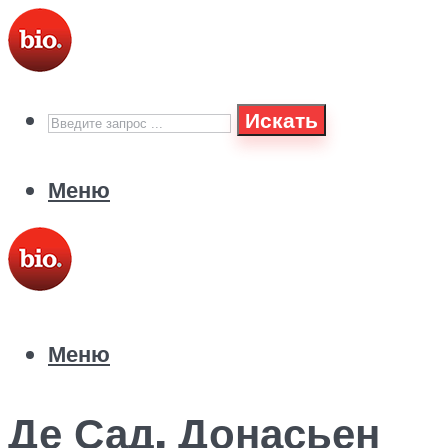
Искать
Меню
Меню
Де Сад, Донасьен