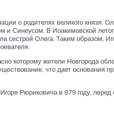
ции о родителях великого князя. Ол
м и Синеусом. В Иоакимовской летоп
ла сестрой Олега. Таким образом, И
оевателя.
асно которому жители Новгорода обла
существование, что дает основания п
Игоря Рюриковича в 879 году, перед