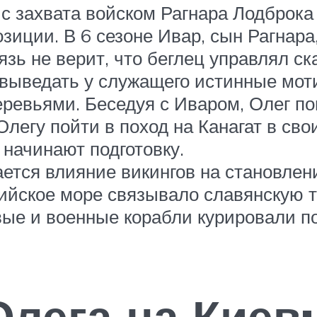
 с захвата войском Рагнара Лодброка
озиции. В 6 сезоне Ивар, сын Рагнар
язь не верит, что беглец управлял с
 выведать у служащего истинные мот
еревьями. Беседуя с Иваром, Олег по
легу пойти в поход на Канагат в сво
 начинают подготовку.
тся влияние викингов на становлени
ийское море связывало славянскую т
вые и военные корабли курировали по
лега на Киев: