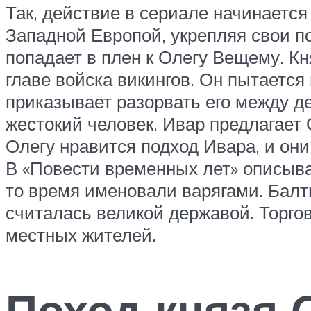
Так, действие в сериале начинается
Западной Европой, укрепляя свои п
попадает в плен к Олегу Вещему. Кн
главе войска викингов. Он пытается
приказывает разорвать его между д
жестокий человек. Ивар предлагает О
Олегу нравится подход Ивара, и они
В «Повести временных лет» описывае
то время именовали варягами. Балт
считалась великой державой. Торго
местных жителей.
Поход князя О