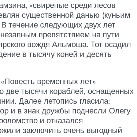
амзина, «свирепые среди лесов
евлян существенной данью (куньим
 В течение следующих двух лет
внезапным препятствием на пути
ярского вождя Альмоша. Тот осадил
дение в тысячу коней и десять
. «Повесть временных лет»
о две тысячи кораблей, оснащенных
ии. Далее летопись гласила:
ор и в знак дружбы поднесли Олегу
роломство и отказался
ложили заключить очень выгодный