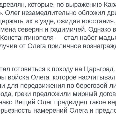
ревлян, которые, по выражению Кар
. Олег незамедлительно обложил др
ержать их в узде, ожидая восстания.
мена северян и радимичей. Однако 
 Константинополя — стал набег мадь
олучив от Олега приличное вознаграж
стал готовиться к походу на Царьград
ы войска Олега, которое насчитывал
 для передвижения по береговой лин
ода, греки предложили мирный догов
нако Вещий Олег предвидел такое ве
ерьезность намерений Олега и пред