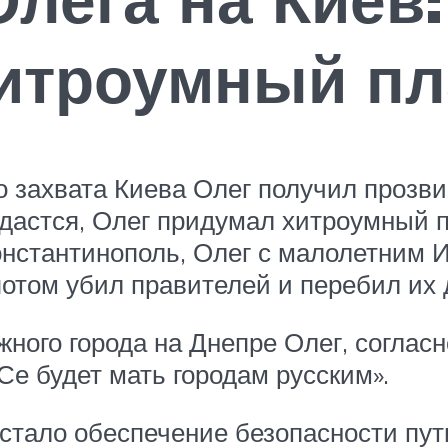
хитроумный пл
о захвата Киева Олег получил прозв
удастся, Олег придумал хитроумный 
нстантинополь, Олег с малолетним 
потом убил правителей и перебил их
ного города на Днепре Олег, соглас
Се будет мать городам русским».
тало обеспечение безопасности пути