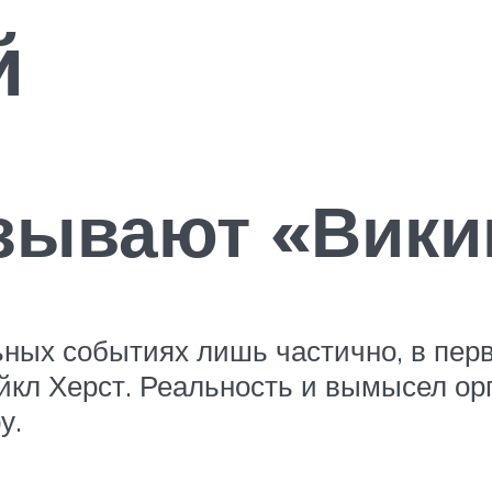
й
зывают «Вики
ьных событиях лишь частично, в пер
кл Херст. Реальность и вымысел орг
у.