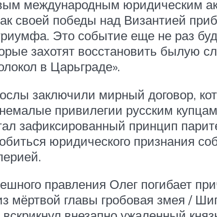
ервым международным юридическим ак
знак своей победы над Византией при
риумфа. Это событие еще не раз буд
орые захотят восстановить былую сла
олокол в Царьграде».
 послы заключили мирный договор, ко
 немалые привилегии русским купцам
тал зафиксированный принцип парит
добиться юридического признания со
перией.
пешного правления Олег погибает пр
«из мёртвой главы гробовая змея / Ши
 И вскрикнул внезапно ужаленный княз