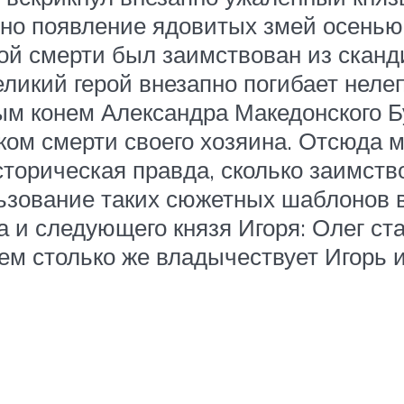
но появление ядовитых змей осенью, 
ой смерти был заимствован из сканди
еликий герой внезапно погибает неле
ым конем Александра Македонского Б
ом смерти своего хозяина. Отсюда м
сторическая правда, сколько заимств
ьзование таких сюжетных шаблонов в
 и следующего князя Игоря: Олег ст
атем столько же владычествует Игорь 