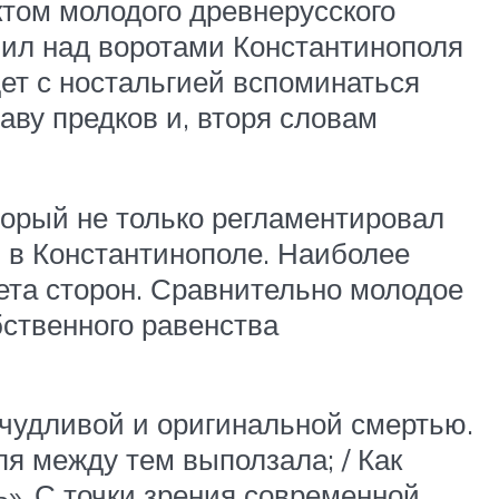
том молодого древнерусского
бил над воротами Константинополя
ет с ностальгией вспоминаться
ву предков и, вторя словам
торый не только регламентировал
 в Константинополе. Наиболее
ета сторон. Сравнительно молодое
бственного равенства
ичудливой и оригинальной смертью.
пя между тем выползала; / Как
ь». С точки зрения современной