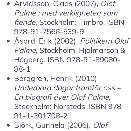
Arvidsson, Claes (2007),
Olof
Palme : med verkligheten som
fiende
, Stockholm: Timbro, ISBN
978-91-7566-539-9
Åsard, Erik (2002),
Politikern Olof
Palme
, Stockholm: Hjalmarson &
Högberg, ISBN 978-91-89080-
88-1
Berggren, Henrik (2010),
Underbara dagar framför oss –
En biografi över Olof Palme
,
Stockholm: Norsteds, ISBN 978-
91-1-301708-2
Björk, Gunnela (2006),
Olof