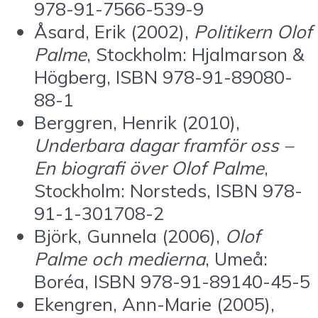
978-91-7566-539-9
Åsard, Erik (2002),
Politikern Olof
Palme
, Stockholm: Hjalmarson &
Högberg, ISBN 978-91-89080-
88-1
Berggren, Henrik (2010),
Underbara dagar framför oss –
En biografi över Olof Palme
,
Stockholm: Norsteds, ISBN 978-
91-1-301708-2
Björk, Gunnela (2006),
Olof
Palme och medierna
, Umeå:
Boréa, ISBN 978-91-89140-45-5
Ekengren, Ann-Marie (2005),