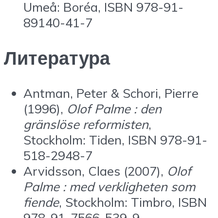
Umeå: Boréa, ISBN 978-91-
89140-41-7
Литература
Antman, Peter & Schori, Pierre
(1996),
Olof Palme : den
gränslöse reformisten
,
Stockholm: Tiden, ISBN 978-91-
518-2948-7
Arvidsson, Claes (2007),
Olof
Palme : med verkligheten som
fiende
, Stockholm: Timbro, ISBN
978-91-7566-539-9