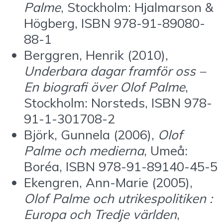
Palme
, Stockholm: Hjalmarson &
Högberg, ISBN 978-91-89080-
88-1
Berggren, Henrik (2010),
Underbara dagar framför oss –
En biografi över Olof Palme
,
Stockholm: Norsteds, ISBN 978-
91-1-301708-2
Björk, Gunnela (2006),
Olof
Palme och medierna
, Umeå:
Boréa, ISBN 978-91-89140-45-5
Ekengren, Ann-Marie (2005),
Olof Palme och utrikespolitiken :
Europa och Tredje världen
,