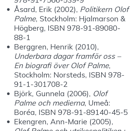
Åsard, Erik (2002),
Politikern Olof
Palme
, Stockholm: Hjalmarson &
Högberg, ISBN 978-91-89080-
88-1
Berggren, Henrik (2010),
Underbara dagar framför oss –
En biografi över Olof Palme
,
Stockholm: Norsteds, ISBN 978-
91-1-301708-2
Björk, Gunnela (2006),
Olof
Palme och medierna
, Umeå:
Boréa, ISBN 978-91-89140-45-5
Ekengren, Ann-Marie (2005),
Olof Palme och utrikespolitiken :