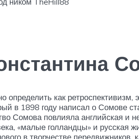
од ником TheHill88
онстантина С
 определить как ретроспективизм, эл
рый в 1898 году написал о Сомове ст
ство Сомова повлияла английская и н
века, «малые голландцы» и русская ж
ового в творчестве передвижников, к