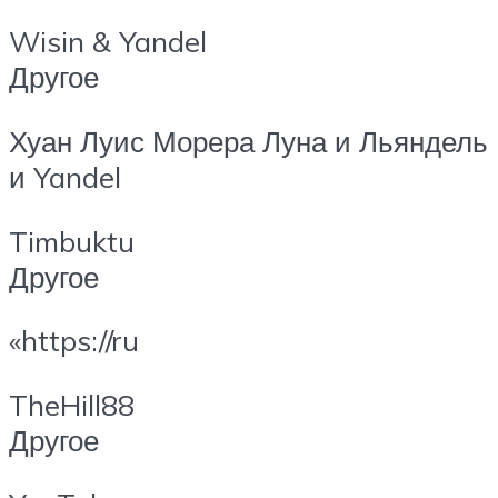
Wisin & Yandel
Другое
Хуан Луис Морера Луна и Льяндель
и Yandel
Timbuktu
Другое
«https://ru
TheHill88
Другое