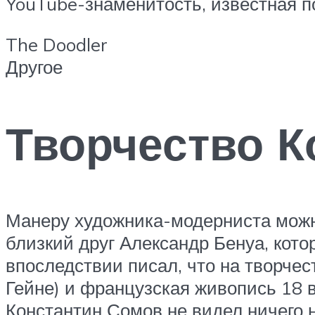
YouTube-знаменитость, известная п
The Doodler
Другое
Творчество К
Манеру художника-модерниста можно
близкий друг Александр Бенуа, кото
впоследствии писал, что на творче
Гейне) и французская живопись 18 
Константин Сомов не видел ничего н