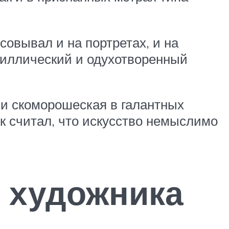
овывал и на портретах, и на
идиллический и одухотворенный
 и скоморошеская в галантных
ик считал, что искусство немыслимо
 художника