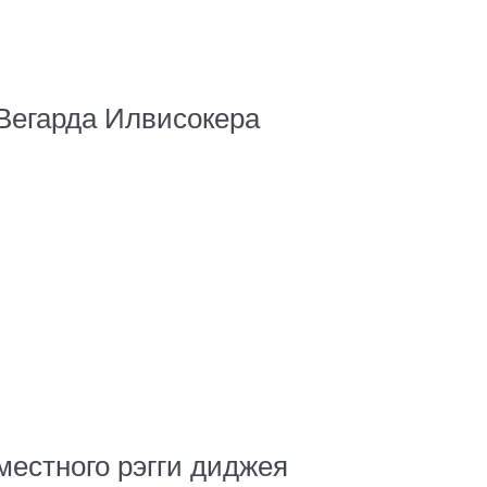
 Вегарда Илвисокера
местного рэгги диджея