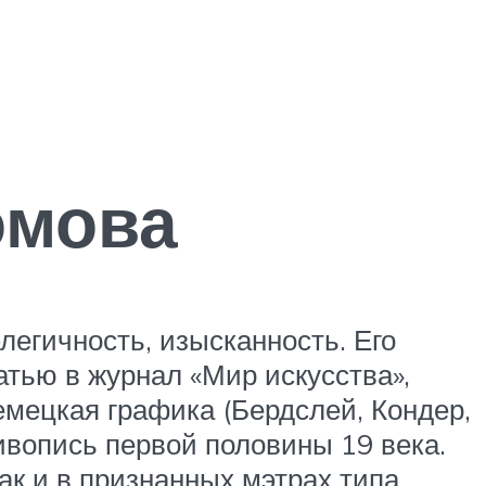
омова
егичность, изысканность. Его
атью в журнал «Мир искусства»,
емецкая графика (Бердслей, Кондер,
ивопись первой половины 19 века.
ак и в признанных мэтрах типа