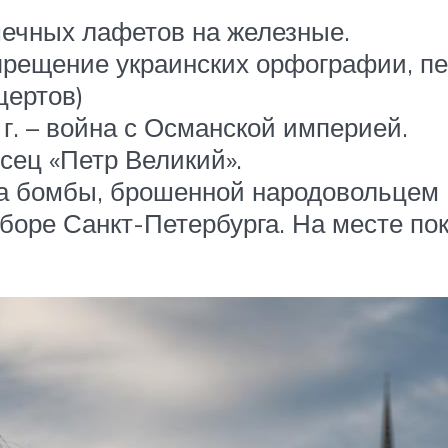
шечных лафетов на железные.
апрещение украинских орфографии, п
цертов)
 г. – война с Османской империей.
сец «Петр Великий».
ва бомбы, брошенной народовольцем И
боре Санкт-Петербурга. На месте по