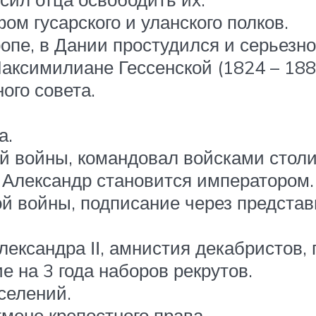
ом гусарского и уланского полков.
опе, в Дании простудился и серьезно
Максимилиане Гессенской (1824 – 188
ного совета.
а.
ой войны, командовал войсками стол
I, Александр становится императором.
кой войны, подписание через предста
Александра ІІ, амнистия декабристов,
 на 3 года наборов рекрутов.
селений.
тмене крепостного права.