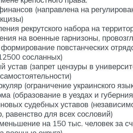
 финансов (направлена на регулирова
кцизы)
вления рекрутского набора на террит
ения на военные гарнизоны, провоз
 формирование повстанческих отрядо
 12500 сосланных)
ий устав (запрет цензуры в универси
 самостоятельности)
ркуляр (ограничение украинского язы
рма (образование в уездах и губерни
 новых судебных уставов (независимо
, равенство для всех сословий)
уменьшение на 150 тыс. человек за с
а военные округа)