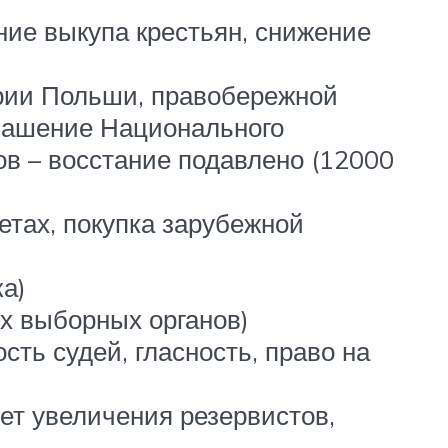
ние выкупа крестьян, снижение
ории Польши, правобережной
глашение Национального
в – восстание подавлено (12000
тетах, покупка зарубежной
ка)
ях выборных органов)
сть судей, гласность, право на
чет увеличения резервистов,