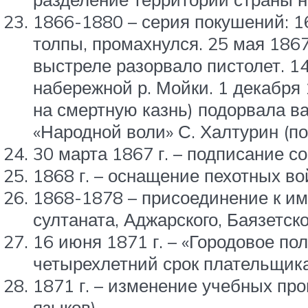
1866-1880 – серия покушений: 16
толпы, промахнулся. 25 мая 1867
выстреле разорвало пистолет. 14
набережной р. Мойки. 1 декабря
на смертную казнь) подорвала ва
«Народной воли» С. Халтурин (п
30 марта 1867 г. – подписание с
1868 г. – оснащение пехотных в
1868-1878 – присоединение к имп
султаната, Аджарского, Баязетск
16 июня 1871 г. – «Городовое п
четырехлетний срок плательщик
1871 г. – изменение учебных про
языков)