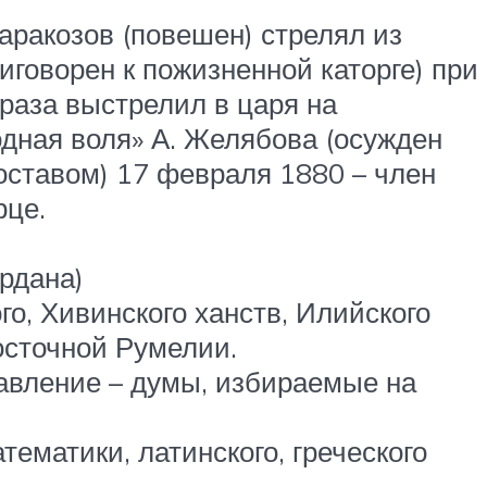
аракозов (повешен) стрелял из
иговорен к пожизненной каторге) при
 раза выстрелил в царя на
одная воля» А. Желябова (осужден
составом) 17 февраля 1880 – член
рце.
рдана)
о, Хивинского ханств, Илийского
восточной Румелии.
равление – думы, избираемые на
ематики, латинского, греческого