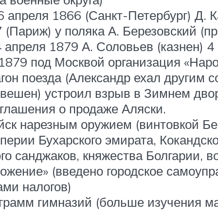
 апреля 1866 (Санкт-Петербург) Д. К
 (Париж) у поляка А. Березовский (пр
 апреля 1879 А. Соловьев (казнен) 4
 1879 под Москвой организация «Нар
гон поезда (Александр ехал другим 
овешен) устроил взрыв в Зимнем дво
оглашения о продаже Аляски.
ойск нарезным оружием (винтовкой Бе
ерии Бухарского эмирата, Кокандског
ого санджаков, княжества Болгарии, 
оложение» (введено городское самоуп
ами налогов)
грамм гимназий (больше изучения мат