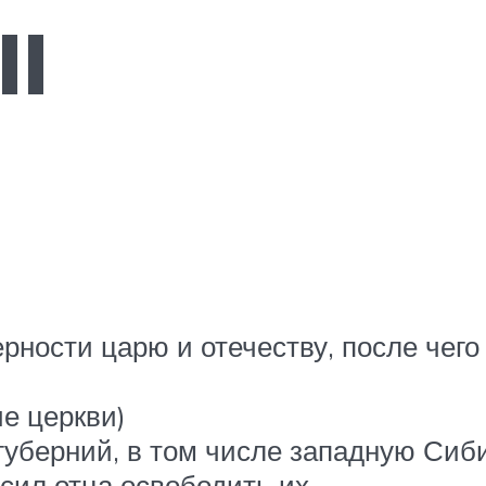
II
верности царю и отечеству, после чег
ие церкви)
 губерний, в том числе западную Сиб
сил отца освободить их.