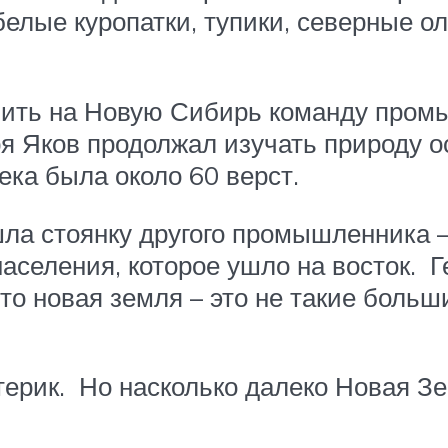
 белые куропатки, тупики, северные о
ить на Новую Сибирь команду промы
я Яков продолжал изучать природу ос
ека была около 60 верст.
ла стоянку другого промышленника –
населения, которое ушло на восток. 
о новая земля – это не такие больш
терик. Но насколько далеко Новая Зе