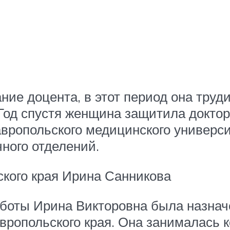
ание доцента, в этот период она тру
Год спустя женщина защитила доктор
вропольского медицинского универс
чного отделений.
кого края Ирина Санникова
боты Ирина Викторовна была назна
ропольского края. Она занималась 