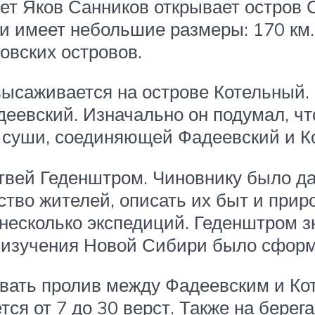
лет Яков Санников открывает остров 
и имеет небольшие размеры: 170 км.к
овских островов.
ысаживается на острове Котельный. 
деевский. Изначально он подумал, что
ы суши, соединяющей Фадеевский и К
атвей Геденштром. Чиновнику было д
ство жителей, описать их быт и прир
несколько экспедиций. Геденштром 
я изучения Новой Сибири было сформ
вать пролив между Фадеевским и Кот
ся от 7 до 30 верст. Также на берег