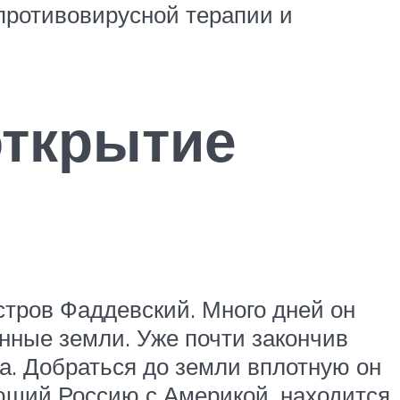
противовирусной терапии и
открытие
тров Фаддевский. Много дней он
нные земли. Уже почти закончив
да. Добраться до земли вплотную он
яющий Россию с Америкой, находится