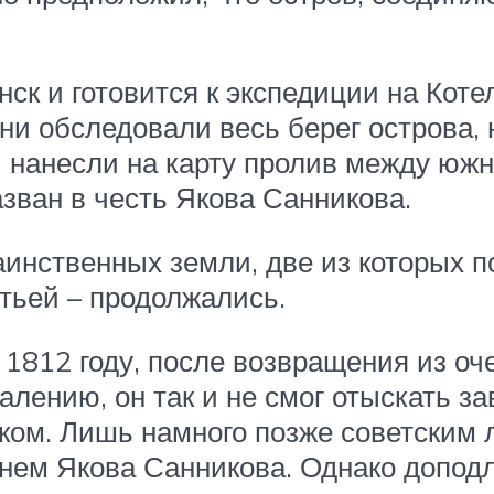
ск и готовится к экспедиции на Коте
и обследовали весь берег острова,
и нанесли на карту пролив между юж
зван в честь Якова Санникова.
аинственных земли, две из которых 
етьей – продолжались.
1812 году, после возвращения из оч
алению, он так и не смог отыскать 
ком. Лишь намного позже советским
нем Якова Санникова. Однако допод