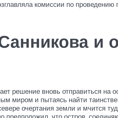
озглавляла комиссии по проведению 
Санникова и 
ет решение вновь отправиться на ос
ьным миром и пытаясь найти таинстве
севере очертания земли и мчится ту
но предположил, что остров, соедин