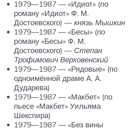
1979—1987 — «Идиот» (по
роману «Идиот» Ф. М.
Достоевского) —
князь Мышкин
1979—1987 — «Бесы» (по
роману «Бесы» Ф. М.
Достоевского) —
Степан
Трофимович Верховенский
1979—1987 — «Рядовые» (по
одноимённой драме А. А.
Дударева)
1979—1987 — «Макбет» (по
пьесе «Макбет» Уильяма
Шекспира)
1979—1987 — «Без вины