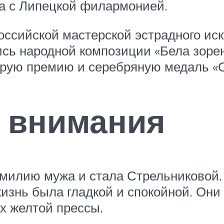
ла с Липецкой филармонией.
оссийской мастерской эстрадного ис
ись народной композиции «Бела зоре
орую премию и серебряную медаль «
 внимания
илию мужа и стала Стрельниковой. 
изнь была гладкой и спокойной. Они 
х желтой прессы.