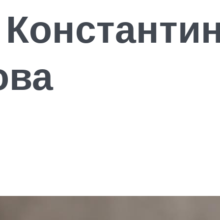
 Константи
ова