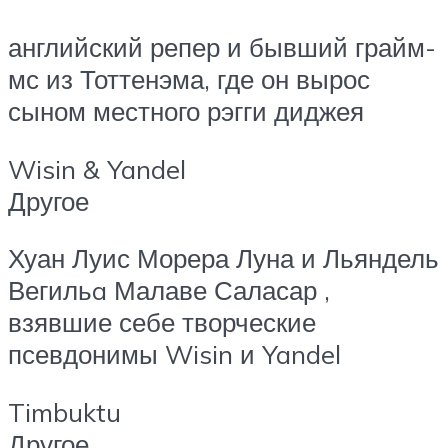
английский репер и бывший грайм-
мс из Тоттенэма, где он вырос
сыном местного рэгги диджея
Wisin & Yandel
Другое
Хуан Луис Морера Луна и Льяндель
Вегильa Малаве Саласар ,
взявшие себе творческие
псевдонимы Wisin и Yandel
Timbuktu
Другое