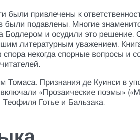
иги были привлечены к ответственнос
 были подавлены. Многие знаменитос
за Бодлером и осудили это решение. 
ьшим литературным уважением. Книг
з спора некогда спорные вопросы и с
читателей.
м Томаса. Признания де Куинси в уп
 включали «Прозаические поэмы» («М
 Теофиля Готье и Бальзака.
зыка