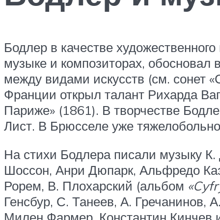
Бодлер в качестве художественного
музыке и композиторах, обосновал в
между видами искусств (см. сонет «
Франции открыл талант Рихарда Ваг
Париже» (1861). В творчестве Бодле
Лист. В Брюсселе уже тяжелобольной
На стихи Бодлера писали музыку К. 
Шоссон, Анри Дюпарк, Альфредо Казе
Рорем, В. Плохарский (альбом
«Cyfr
Генсбур, С. Танеев, А. Гречанинов, 
Милен Фармер, Константин Кинчев и