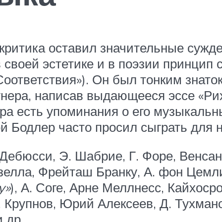
 критика оставил значительные сужде
 своей эстетике и в поэзии принцип 
Соответствия»). Он был тонким знат
нера, написав выдающееся эссе «Рих
ра есть упоминания о его музыкальн
 Бодлер часто просил сыграть для не
Дебюсси, Э. Шабрие, Г. Форе, Венса
лла, Фрейташ Бранку, А. фон Цемлинс
y»
), А. Соге, Арне Меллнесс, Кайхос
А. Крупнов, Юрий Алексеев, Д. Тухма
 др.