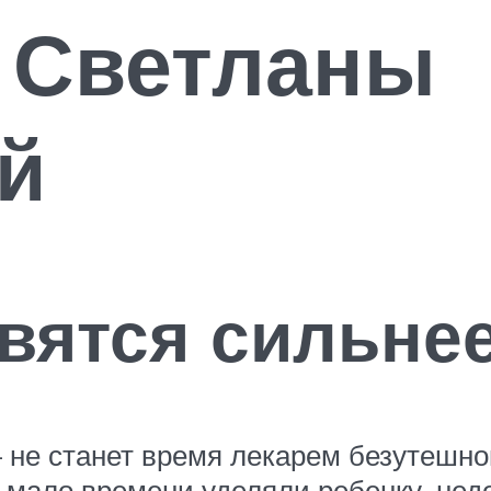
 Светланы
й
вятся сильне
не станет время лекарем безутешной 
: мало времени уделяли ребенку, не