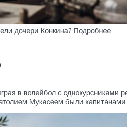
бели дочери Конкина? Подробнее
ь
грая в волейбол с однокурсниками р
Анатолием Мукасеем были капитанами