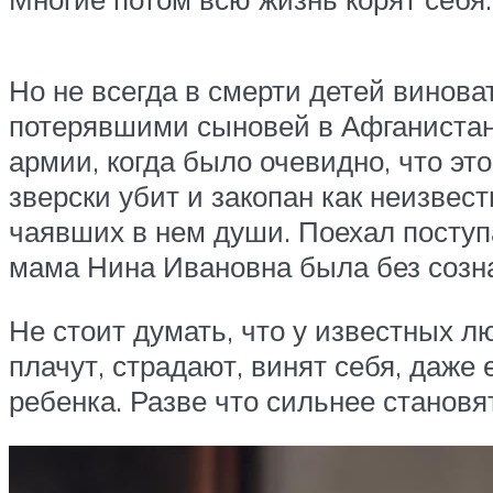
Но не всегда в смерти детей винов
потерявшими сыновей в Афганистане 
армии, когда было очевидно, что эт
зверски убит и закопан как неизве
чаявших в нем души. Поехал поступ
мама Нина Ивановна была без созна
Не стоит думать, что у известных лю
плачут, страдают, винят себя, даже 
ребенка. Разве что сильнее становят