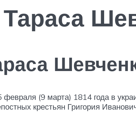
 Тараса Ше
араса Шевчен
5 февраля (9 марта) 1814 года в укр
репостных крестьян Григория Иванови