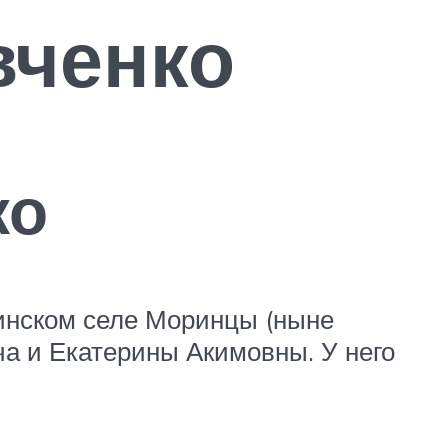
вченко
ко
аинском селе Моринцы (ныне
ча и Екатерины Акимовны. У него