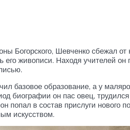
ны Богорского, Шевченко сбежал от н
ть его живописи. Находя учителей он
писью.
учил базовое образование, а у маля
од биографии он пас овец, трудился
 он попал в состав прислуги нового 
ным искусством.