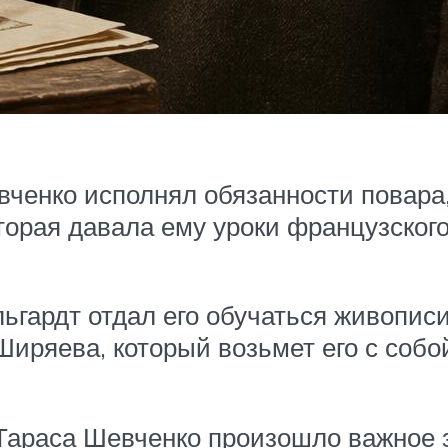
вченко исполнял обязанности повар
торая давала ему уроки французског
ьгардт отдал его обучаться живопис
Ширяева, который возьмет его с собо
Тараса Шевченко произошло важное 