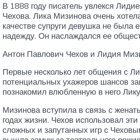
В 1888 году писатель увлекся Лиди
Чехова. Лика Мизинова очень хотел
качестве супруги девушка не была е
надежду. Он наслаждался ее общест
Антон Павлович Чехов и Лидия Миз
Первые несколько лет общения с Ли
потенциальных ухажеров шансов за
познакомил влюбленную в него Лику
Мизинова вступила в связь с женат
годах жизни. Чехов использовал эт
сложных и запутанных игр с Чеховы
вышла замуж за театрального режи