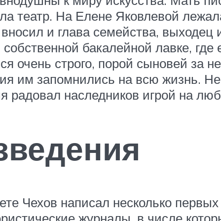
ла театр. На Елене Яковлевой лежала
у вносил и глава семейства, выходец 
в собственной бакалейной лавке, гд
ся очень строго, порой сыновей за н
ия им запомнились на всю жизнь. Нев
емя радовал наследников игрой на л
зведения
те Чехов написал несколько первых 
ристические журналы, в числе которы