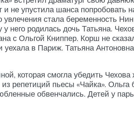
 и не упустила шанса попробовать н
о увлечения стала беременность Нины
у у него родилась дочь Татьяна. Чехо
мана с Ольгой Книппер. Корш не сказ
 уехала в Париж. Татьяна Антоновна
ной, которая смогла убедить Чехова 
 из репетиций пьесы «Чайка». Ольга
любленные обвенчались. Детей у пар