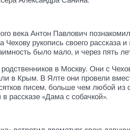
ого века Антон Павлович познакоми
 Чехову рукопись своего рассказа и 
аимность было мало, и через пять ле
ь родственников в Москву. Они с Чех
и в Крым. В Ялте они провели вмест
сятков писем, больше чем любой из 
в рассказе «Дама с собачкой».
йка» встретил драматург свою давн