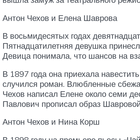
Антон Чехов и Елена Шаврова
В восьмидесятых годах девятнадцат
Пятнадцатилетняя девушка принесла
Девица понимала, что шансов на вз
В 1897 года она приехала навестит
случился роман. Влюбленные сбежал
Чехов написал Елене около семи де
Павлович прописал образ Шавровой 
Антон Чехов и Нина Корш
В 1898 году на премьере пьесы «Ча