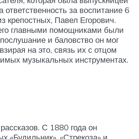
 ответственность за воспитание 6
из крепостных, Павел Егорович.
е его главными помощниками были
епослушание и баловство он мог
зирая на это, связь их с отцом
юбимых музыкальных инструментах.
рассказов. С 1880 года он
х «Будильник», «Стрекоза» и