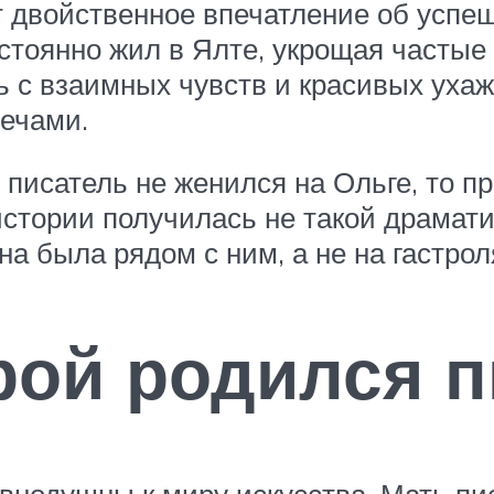
 двойственное впечатление об успеш
остоянно жил в Ялте, укрощая частые
ь с взаимных чувств и красивых ухаж
ечами.
 писатель не женился на Ольге, то п
истории получилась не такой драмати
а была рядом с ним, а не на гастрол
рой родился 
внодушны к миру искусства. Мать пи