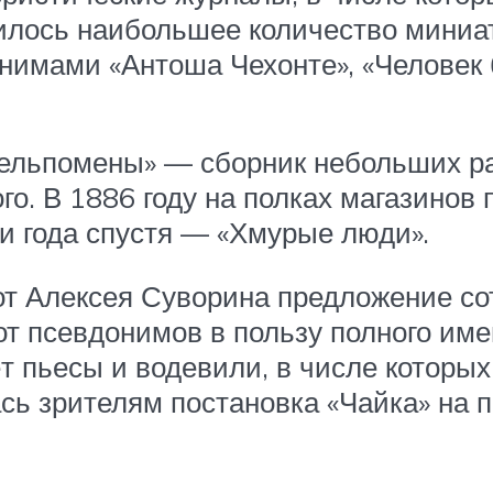
вилось наибольшее количество миниа
имами «Антоша Чехонте», «Человек б
Мельпомены» — сборник небольших ра
о. В 1886 году на полках магазинов 
ри года спустя — «Хмурые люди».
от Алексея Суворина предложение сот
т псевдонимов в пользу полного имен
т пьесы и водевили, в числе которы
сь зрителям постановка «Чайка» на 