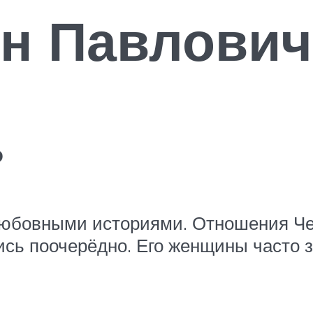
он Павлович
ь
любовными историями. Отношения Че
сь поочерёдно. Его женщины часто зн