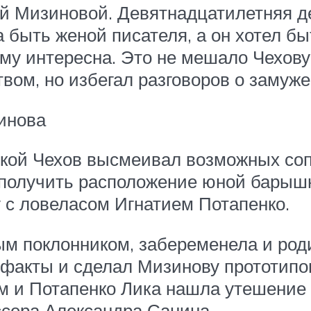
ей Мизиновой. Девятнадцатилетняя д
а быть женой писателя, а он хотел б
му интересна. Это не мешало Чехову
вом, но избегал разговоров о замуже
инова
кой Чехов высмеивал возможных соп
получить расположение юной барышн
 с ловеласом Игнатием Потапенко.
ым поклонником, забеременела и род
и факты и сделал Мизинову прототип
м и Потапенко Лика нашла утешение в
ссера Александра Санина.