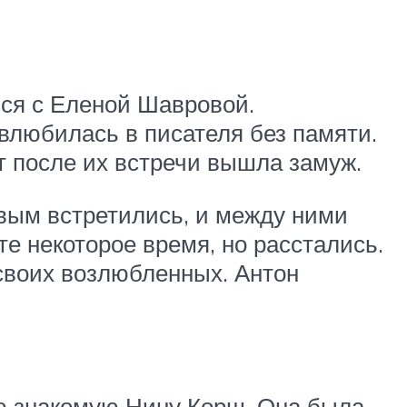
лся с Еленой Шавровой.
влюбилась в писателя без памяти.
т после их встречи вышла замуж.
овым встретились, и между ними
е некоторое время, но расстались.
своих возлюбленных. Антон
юю знакомую Нину Корш. Она была