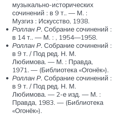
музыкально-исторических
сочинений : в 9 т.. —
М.
:
Музгиз : Искусство, 1938.
Роллан Р.
Собрание сочинений :
в 14 т.. —
М.
: , 1954—1958.
Роллан Р.
Собрание сочинений :
в 9 т. / Под ред. Н. М.
Любимова. —
М.
: Правда,
1971. — (Библиотека «Огонёк»).
Роллан Р.
Собрание сочинений :
в 9 т. / Под ред. Н. М.
Любимова. — 2-е изд. —
М.
:
Правда, 1983. — (Библиотека
«Огонёк»).