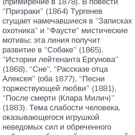
(примирение в 1878). В повести
“Призраки” (1864) Тургенев
сгущает намечавшиеся в “Записках
охотника” и “Фаусте” мистические
мотивы; эта линия получит
развитие в “Собаке” (1865),
“Истории лейтенанта Ергунова”
(1868), “Сне”, “Рассказе отца
Алексея” (оба 1877), “Песни
торжествующей любви” (1881),
“После смерти (Клара Милич)”
(1883). Тема слабости человека,
оказывающегося игрушкой
неведомых сил и обреченного