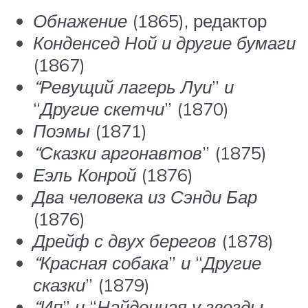
Обнажение
(1865), редактор
Конденсед Ной и другие бумаги
(1867)
“Ревущий лагерь Луи
”
и
“
Другие скетчи
” (1870)
Поэмы
(1871)
“Сказки аргонавтов
” (1875)
Еэль Конрой
(1876)
Два человека из Сэнди Бар
(1876)
Дрейф с двух берегов
(1878)
“Красная собака
”
и
“
Другие
сказки
” (1879)
“Ип
”
и
“
Найденная у звезды