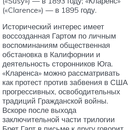
(«Susy») — в 1893 году; «Кларенс»
(«Clarence») — в 1895 году.
Исторический интерес имеет
воссозданная Гартом по личным
воспоминаниям общественная
обстановка в Калифорнии и
деятельность сторонников Юга.
«Кларенса» можно рассматривать
как протест против забвения в США
прогрессивных, освободительных
традиций Гражданской войны.
Вскоре после выхода
заключительной части трилогии
Брет Гарт в письме к другу говорит,