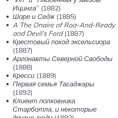
Ицинга
” (1882)
Шоре и Седж
(1885)
A The Onaire of Roa-And-Ready
and Devil’s Ford
(1887)
Крестовый поход эксельсиора
(1887)
Аргонавты Северной Свободы
(1888)
Кресси
(1889)
Первая семья Тасаджары
(1892)
Клиент полковника
Старботла
,
и некоторые
другие люди
(1892)