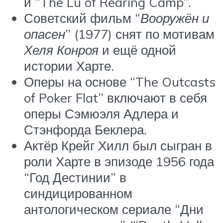
и “The Lu of Rearing Camp”.
Советский фильм “
Вооружён и
опасен
” (1977) снят по мотивам
Хеля Конроя
и ещё одной
истории Харте.
Оперы на основе “The Outcasts
of Poker Flat” включают в себя
оперы Сэмюэля Адлера и
Стэнфорда Беклера.
Актёр Крейг Хилл был сыгран в
роли Харте в эпизоде 1956 года
“Год Дестинии” в
синдицированном
антологическом сериале “Дни