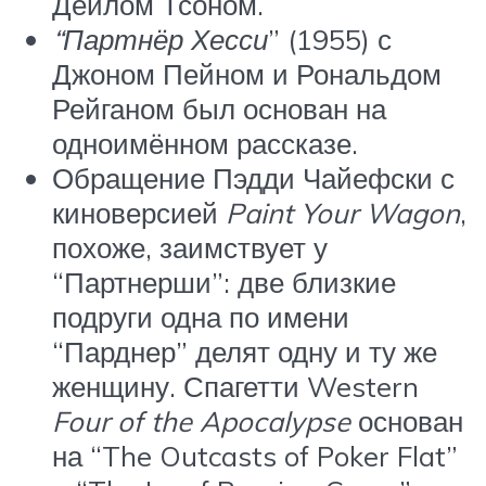
Дейлом Тсоном.
“Партнёр Хесси
” (1955) с
Джоном Пейном и Рональдом
Рейганом был основан на
одноимённом рассказе.
Обращение Пэдди Чайефски с
киноверсией
Paint Your Wagon
,
похоже, заимствует у
“Партнерши”: две близкие
подруги одна по имени
“Парднер” делят одну и ту же
женщину. Спагетти Western
Four of the Apocalypse
основан
на “The Outcasts of Poker Flat”