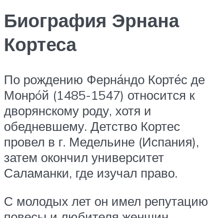
Биография Эрнана
Кортеса
По рождению Ферна́ндо Корте́с де
Монрóй (1485-1547) относится к
дворянскому роду, хотя и
обедневшему. Детство Кортес
провел в г. Медельине (Испания),
затем окончил университет
Саламанки, где изучал право.
С молодых лет он имел репутацию
повесы и любителя женщин,