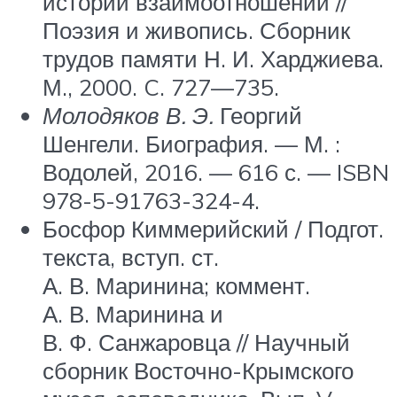
истории взаимоотношений //
Поэзия и живопись. Сборник
трудов памяти Н. И. Харджиева.
М., 2000. C. 727—735.
Молодяков В. Э.
Георгий
Шенгели. Биография. —
М.
:
Водолей, 2016. — 616 с. — ISBN
978-5-91763-324-4.
Босфор Киммерийский / Подгот.
текста, вступ. ст.
А. В. Маринина; коммент.
А. В. Маринина и
В. Ф. Санжаровца // Научный
сборник Восточно-Крымского