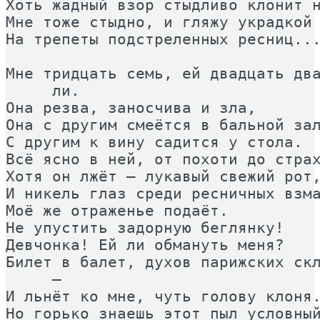
Хоть жадный взор стыдливо клонит н
Мне тоже стыдно, и гляжу украдкой 
На трепеты подстреленных ресниц...
Мне тридцать семь, ей двадцать два
     ли. 

Она резва, заносчива и зла, 

Она с другим смеётся в бальной зал
С другим к вину садится у стола. 

Всё ясно в ней, от похоти до страх
Хотя он лжёт – лукавый свежий рот,
И никель глаз среди ресничных взма
Моё же отраженье подаёт. 

Не упустить задорную беглянку! 

Девчонка! Ей ли обмануть меня? 

Билет в балет, духов парижских скл
     – 

И льнёт ко мне, чуть голову клоня.
Но горько знаешь этот пыл условный