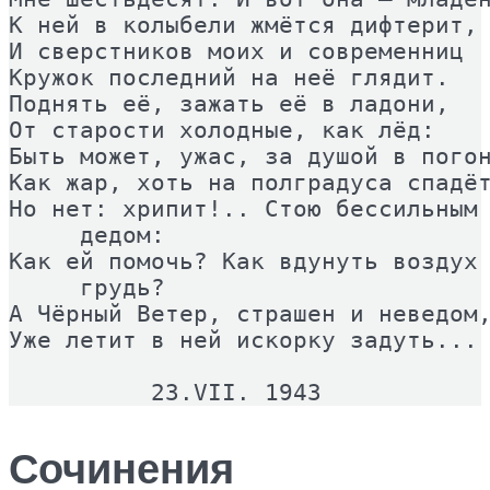
К ней в колыбели жмётся дифтерит, 
И сверстников моих и современниц 

Кружок последний на неё глядит. 

Поднять её, зажать её в ладони, 

От старости холодные, как лёд: 

Быть может, ужас, за душой в погон
Как жар, хоть на полградуса спадёт
Но нет: хрипит!.. Стою бессильным 
     дедом: 

Как ей помочь? Как вдунуть воздух 
     грудь? 

А Чёрный Ветер, страшен и неведом,
Уже летит в ней искорку задуть... 
          23.VII. 1943
Сочинения