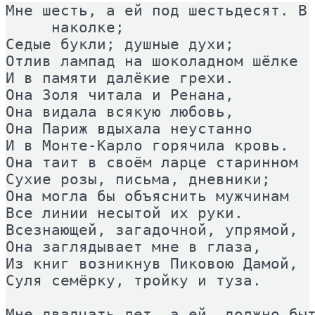
Мне шесть, а ей под шестьдесят. В 
     наколке; 

Седые букли; душные духи; 

Отлив лампад на шоколадном шёлке 

И в памяти далёкие грехи. 

Она Золя читала и Ренана, 

Она видала всякую любовь, 

Она Париж вдыхала неустанно 

И в Монте-Карло горячила кровь. 

Она таит в своём ларце старинном 

Сухие розы, письма, дневники; 

Она могла бы объяснить мужчинам 

Все линии несытой их руки. 

Всезнающей, загадочной, упрямой, 

Она заглядывает мне в глаза, 

Из книг возникнув Пиковою Дамой, 

Суля семёрку, тройку и туза. 

Мне двадцать лет, а ей, должно быт