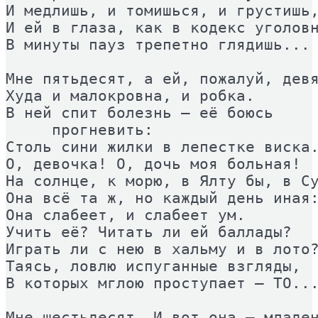
И медлишь, и томишься, и грустишь,
И ей в глаза, как в кодекс уголовн
В минуты пауз трепетно глядишь... 
Мне пятьдесят, а ей, пожалуй, девя
Худа и малокровна, и робка. 

В ней спит болезнь – её боюсь 

     прогневить: 

Столь сини жилки в лепестке виска.
О, девочка! О, дочь моя больная! 

На солнце, к морю, в Ялту бы, в Су
Она всё та ж, но каждый день иная:
Она слабеет, и слабеет ум. 

Учить её? Читать ли ей баллады? 

Играть ли с нею в хальму и в лото?
Таясь, ловлю испуганные взгляды, 

В которых мглою проступает – ТО...
Мне шестьдесят. И вот она – младен