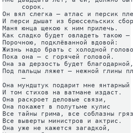
     сорок. 

Он вял слегка – атлас и персик пле
И перси дышат из брюссельских сбор
Маня юнца щекою к ним прилечь. 

Как сладко будет овладеть такою – 
Порочною, подклёванной вдовой: 

Жизнь надо брать с холодной голово
Пока она – с горячей головой. 

Она за дерзость будет благодарной,
Под пальцы ляжет – нежной глины пл
     – 

Она мундштук подарит мне янтарный 
И том стихов на ватмане издаст. 

Она раскроет деловые связи, 

Она покажет в полутьме кулис 

Все тайны грима, все соблазны гряз
Все выверты министров и актрис. 

Она уже не кажется загадкой, 
