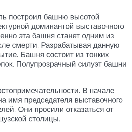
ель построил башню высотой
тектурной доминантой выставочного
менно эта башня станет одним из
сле смерти. Разрабатывая данную
ытие. Башня состоит из тонких
лепок. Полупрозрачный силуэт башни
остопримечательности. В начале
 на имя председателя выставочного
елей. Они просили отказаться от
цузской столицы.