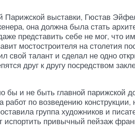
ой Парижской выставки, Гюстав Эйф
женера, она должна была стать архи
 даже представить себе не мог, что и
авит мостостроителя на столетия по
л свой талант и сделал не одно откр
пятся друг к другу посредством зак
ло бы и не быть главной парижской д
та работ по возведению конструкции,
составила группа художников и писат
ет испортить привычный пейзаж фран