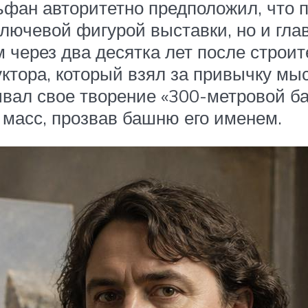
льфан авторитетно предположил, что
 ключевой фигурой выставки, но и гл
 через два десятка лет после строи
ктора, который взял за привычку мы
ал свое творение «300-метровой ба
 масс, прозвав башню его именем.